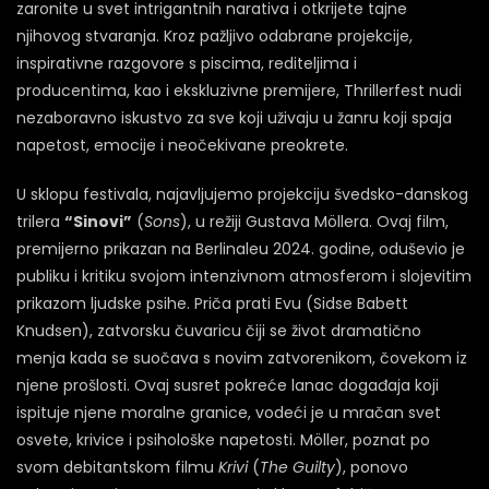
zaronite u svet intrigantnih narativa i otkrijete tajne
njihovog stvaranja. Kroz pažljivo odabrane projekcije,
inspirativne razgovore s piscima, rediteljima i
producentima, kao i ekskluzivne premijere, Thrillerfest nudi
nezaboravno iskustvo za sve koji uživaju u žanru koji spaja
napetost, emocije i neočekivane preokrete.
U sklopu festivala, najavljujemo projekciju švedsko-danskog
trilera
“Sinovi”
(
Sons
), u režiji Gustava Möllera. Ovaj film,
premijerno prikazan na Berlinaleu 2024. godine, oduševio je
publiku i kritiku svojom intenzivnom atmosferom i slojevitim
prikazom ljudske psihe. Priča prati Evu (Sidse Babett
Knudsen), zatvorsku čuvaricu čiji se život dramatično
menja kada se suočava s novim zatvorenikom, čovekom iz
njene prošlosti. Ovaj susret pokreće lanac događaja koji
ispituje njene moralne granice, vodeći je u mračan svet
osvete, krivice i psihološke napetosti. Möller, poznat po
svom debitantskom filmu
Krivi
(
The Guilty
), ponovo