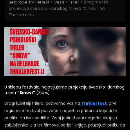
>
>
>
Beogradska
Belgrade Thrillerfest
Vesti
Triler
projekcija švedsko-danskog trilera “Sinovi” na
Thrillerfestu
U sklopu festivala, najavljujemo projekciju švedsko-danskog
trilera
“Sinovi”
(
Sons
)
Dragi ljubitelji trilera, pozivamo vas na
Thrillerfest
, prvi
regionalni festival posvećen napetim pričama koje drže
publiku na ivici sedišta! Ovaj jedinstveni događaj okuplja
zaljubljenike u triler filmove, serije i knjige, pružajući priliku da