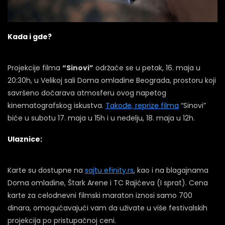
Kada i gde?
Projekcije filma
“Sinovi”
održaće se u petak, 16. maja u
20:30h, u Velikoj sali Doma omladine Beograda, prostoru koji
savršeno dočarava atmosferu ovog napetog
kinematografskog iskustva.
Takođe, reprize filma
“Sinovi”
biće u subotu 17. maja u 15h i u nedelju, 18. maja u 12h.
Ulaznice:
Karte su dostupne na
sajtu efinity.rs
, kao i na blagajnama
Doma omladine, Štark Arene i TC Rajićeva (I sprat). Cena
karte za celodnevni filmski maraton iznosi samo 700
dinara, omogućavajući vam da uživate u više festivalskih
projekcija po pristupačnoj ceni.