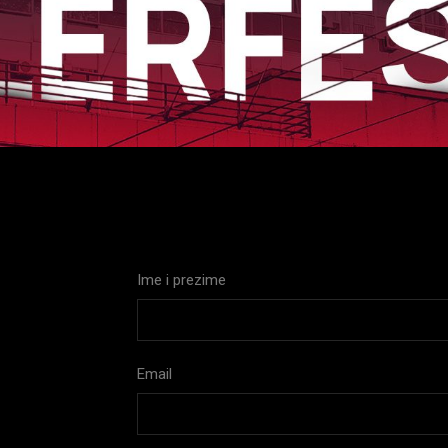
Ime i prezime
Email
S