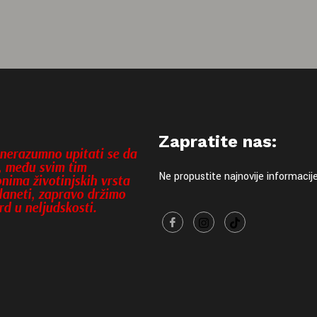
Zapratite nas:
 nerazumno upitati se da
i, među svim tim
Ne propustite najnovije informacij
onima životinjskih vrsta
laneti, zapravo držimo
rd u neljudskosti.
l