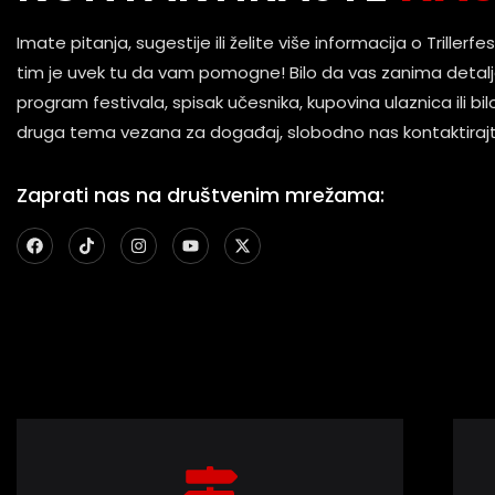
Imate pitanja, sugestije ili želite više informacija o Trillerf
tim je uvek tu da vam pomogne! Bilo da vas zanima detal
program festivala, spisak učesnika, kupovina ulaznica ili bil
druga tema vezana za događaj, slobodno nas kontaktirajt
Zaprati nas na društvenim mrežama: