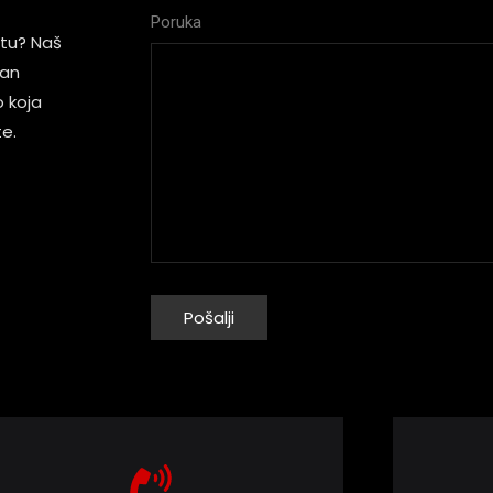
Poruka
estu? Naš
jan
o koja
e.