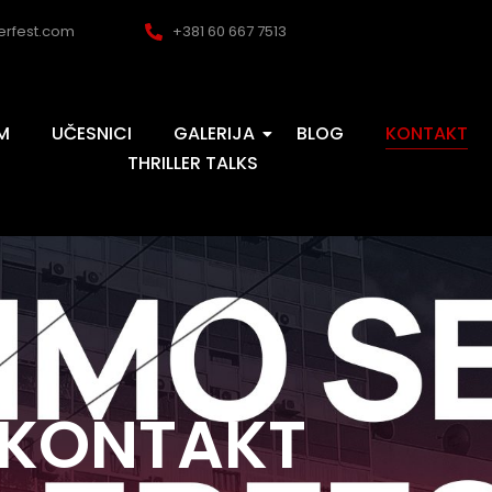
lerfest.com
+381 60 667 7513
M
UČESNICI
GALERIJA
BLOG
KONTAKT
THRILLER TALKS
KONTAKT