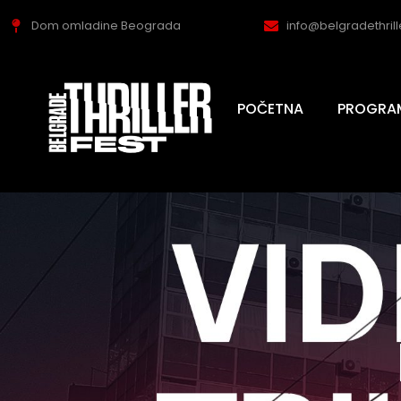
Dom omladine Beograda
info@belgradethril
POČETNA
PROGRA