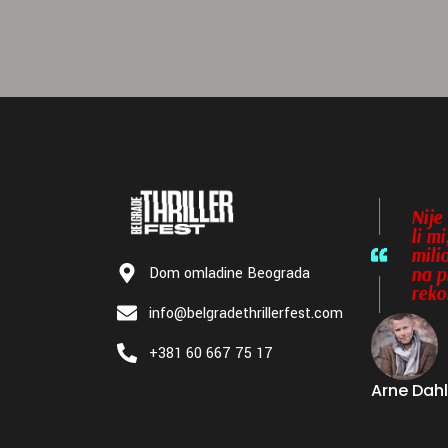
Nije
li m
mili
na p
Dom omladine Beograda
reko
info@belgradethrillerfest.com
+381 60 667 75 17
Arne Dah