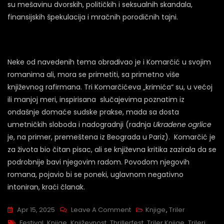
su mešavinu dvorskih, političkih i seksualnih skandala,
finansijskih špekulacija i mračnih porodičnih tajni.
Neke od navedenih tema obrađivao je i Komarčić u svojim
romanima ali, mora se primetiti, sa primetno više
književnog rafirmana. Tri Komarčićeva „krimića“ su, u većoj
ili manjoj meri, inspirisana slučajevima poznatim iz
ondašnje domaće sudske prakse, mada sa dosta
umetničkih sloboda i nadogradnji (radnja
Ukradene ogrlice
je, na primer, premeštena iz Beograda u Pariz). Komarčić je
za života bio čitan pisac, ali se književna kritika zazirala da se
podrobnije bavi njegovim radom. Povodom njegovih
romana, pojavio bi se poneki, uglavnom negativno
intoniran, kraći članak.
Apr 15, 2025
Leave A Comment
Knjige
,
Triler
Festival
,
Knjige
,
Književnost
,
Thrillerfest
,
Triler Knjige
,
Trileri