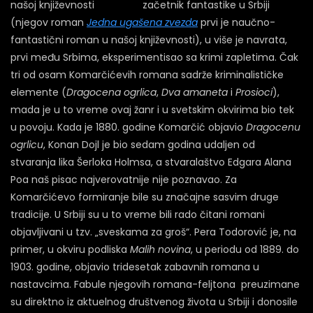
začetnik fantastike u Srbiji
(njegov roman
Jedna ugašena zvezda
prvi je naučno-
fantastični roman u našoj književnosti), u više je navrata,
prvi među Srbima, eksperimentisao sa krimi zapletima. Čak
tri od osam Komarčićevih romana sadrže kriminalističke
elemente (
Dragocena ogrlica
,
Dva amaneta
i
Prosioci
),
mada je u to vreme ovaj žanr i u svetskim okvirima bio tek
u povoju. Kada je 1880. godine Komarčić objavio
Dragocenu
ogrlicu
, Konan Dojl je bio sedam godina udaljen od
stvaranja lika Šerloka Holmsa, a stvaralaštvo Edgara Alana
Poa naš pisac najverovatnije nije poznavao. Za
Komarčićevo formiranje bile su značajne sasvim druge
tradicije. U Srbiji su u to vreme bili rado čitani romani
objavljivani u tzv. „sveskama za groš“. Pera Todorović je, na
primer, u okviru podliska
Malih novina
, u periodu od 1889. do
1903. godine, objavio tridesetak zabavnih romana u
nastavcima. Fabule njegovih romana-feljtona preuzimane
su direktno iz aktuelnog društvenog života u Srbiji i donosile