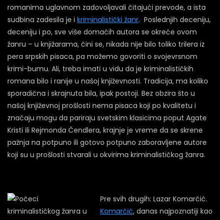
romanima uglavnom zadovoljavali čitajući prevode, a ista
sudbina zadesila je i
kriminalistički žanr
. Poslednjih deceniju,
deceniju i po, sve više domaćih autora se okreće ovom
žanru – u knjižarama, čini se, nikada nije bilo toliko trilera iz
pera srpskih pisaca, pa možemo govoriti o svojevrsnom
krimi-bumu. Ali, treba imati u vidu da je kriminalističkih
romana bilo i ranije u našoj književnosti. Tradicija, ma koliko
sporadična i skrajnuta bila, ipak postoji. Bez obzira što u
našoj književnoj prošlosti nema pisaca koji po kvalitetu i
značaju mogu da pariraju svetskim klasicima poput Agate
Kristi ili Rejmonda Čendlera, krajnje je vreme da se skrene
pažnja na potpuno ili gotovo potpuno zaboravljene autore
koji su u prošlosti stvarali u okvirima kriminalističkog žanra.
Pre svih drugih: Lazar Komarčić.
Komarčić
, danas najpoznatiji kao