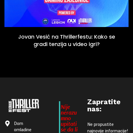
Jovan Vesić na Thrillerfestu: Kako se
gradi tenzija u video igri?
Zapratite
Nije
nas:
nerazu
mno
upitati
Dom
Ne propustite
se da li
omladine
najnovije informacije!