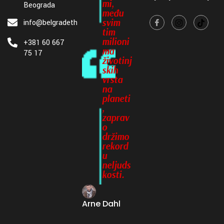
mi,
Beograda
među
svim
info@belgradethrillerfest.com
tim
milioni
+381 60 667
ma
75 17
životinj
skih
vrsta
na
planeti
,
zaprav
o
držimo
rekord
u
neljuds
kosti.
Arne Dahl